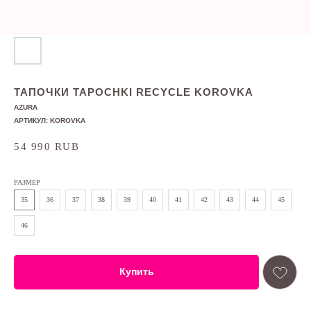
ТАПОЧКИ TAPOCHKI RECYCLE KOROVKA
AZURA
АРТИКУЛ:
KOROVKA
54 990
RUB
РАЗМЕР
35
36
37
38
39
40
41
42
43
44
45
46
Купить