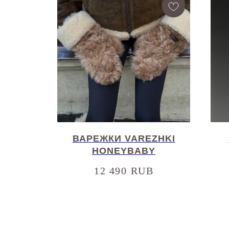
EPKI
ВАРЕЖКИ VAREZHKI
K
HONEYBABY
12 490
RUB