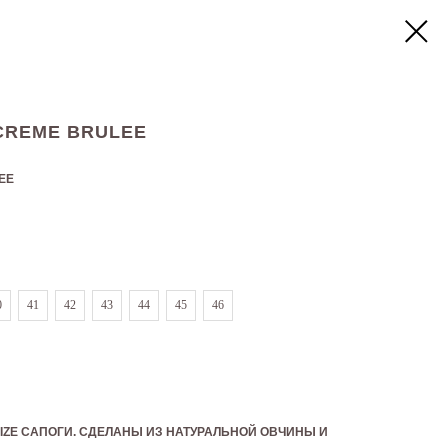
CREME BRULEE
EE
0
41
42
43
44
45
46
ZE САПОГИ. СДЕЛАНЫ ИЗ НАТУРАЛЬНОЙ ОВЧИНЫ И